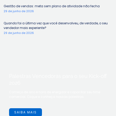
Gestão de vendas: meta sem plano de atividade não fecha
29 de junho de 2026
Quando foi a última vez que você desenvolveu, de verdade, o seu
vendedor mais experiente?
29 de junho de 2026
Palestras Vencedoras para o seu Kick-off
2026
Começo de ano é hora de energizar e capacitar seu time
comercial. Clique e conheça nossas palestras.
SAIBA MAIS