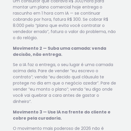
Um consultor que cobrava R$ 300/hora para
montar um plano comercial hoje entrega o
rascunho em 1 hora com IA — se continuar
cobrando por hora, fatura R$ 300. Se cobrar R$
8.000 pelo “plano que evita você contratar o
vendedor errado”, fatura o valor do problema, não
o do relógio.
Movimento 2 — Suba uma camada: venda
decisão, não entrega.
Se a IA faz a entrega, o seu lugar é uma camada
acima dela. Pare de vender “eu escrevo o
contrato”; venda “eu decido qual cláusula te
protege no dia em que o negócio azedar”. Pare de
vender “eu monto o plano”; venda “eu digo onde
você vai quebrar a cara antes de gastar o
dinheiro”.
Movimento 3 — Use IA na frente do cliente e
cobre pela curadoria.
O movimento mais poderoso de 2026 não é