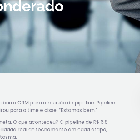
ponderado
riu o CRM para a reunião de pipeline. Pipeline:
virou para o time e disse: “Estamos bem.”
meta. O que aconteceu? O pipeline de R$ 6,8
lidade real de fechamento em cada etapa,
ntasma.