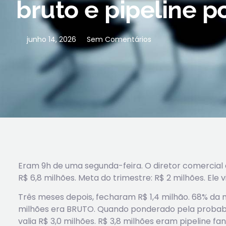
bruto e pipeline 
junho 14, 2026
Sem Comentários
Eram 9h de uma segunda-feira. O diretor comercial ab
R$ 6,8 milhões. Meta do trimestre: R$ 2 milhões. Ele 
Três meses depois, fecharam R$ 1,4 milhão. 68% da 
milhões era BRUTO. Quando ponderado pela probabi
valia R$ 3,0 milhões. R$ 3,8 milhões eram pipeline fa