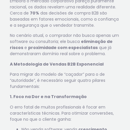
Embora o mercado corporativo pareça puramente
racional, os dados revelam uma realidade diferente.
Cerca de
70%
das decisões de compra B2B são
baseadas em fatores emocionais, como a confiança
e a segurança que o vendedor transmite.
No cenário atual, o comprador não busca apenas um
software ou consultoria; ele busca
eliminação de
riscos
e
proximidade com especialistas
que já
demonstraram domínio real sobre o problema.
A Metodologia de Vendas B2B Exponencial
Para migrar do modelo de “caçador” para o de
“autoridade”, é necessário seguir quatro pilares
fundamentais:
1. Foco na Dor e na Transformação
O erro fatal de muitos profissionais é focar em
características técnicas. Para otimizar conversões,
foque no que o cliente ganha:
Não venda software; venda
crescimento