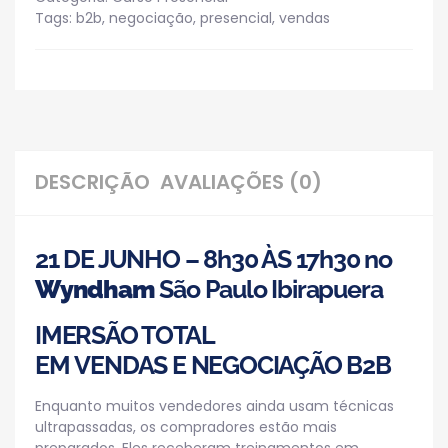
Tags:
b2b
,
negociação
,
presencial
,
vendas
DESCRIÇÃO
AVALIAÇÕES (0)
21 DE JUNHO – 8h30 ÀS 17h30 no
Wyndham
São Paulo Ibirapuera
IMERSÃO TOTAL
EM VENDAS E NEGOCIAÇÃO B2B
Enquanto muitos vendedores ainda usam técnicas
ultrapassadas, os compradores estão mais
preparados. Eles receberam treinamentos em