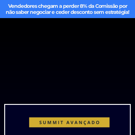
Vendedores chegam a perder 8% da Comissão por
não saber negociar e ceder desconto sem estratégia!